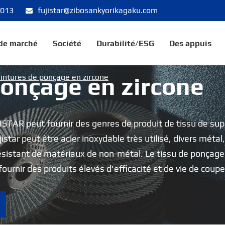
8013
fujistar@zibosankyorikagaku.com
 de marché
Société
Durabilité/ESG
Des appuis
intures de ponçage en zircone
ponçage en zircone
ISTAR peut fournir des genres de produit de tissu de sup
istar peut être acier inoxydable très utilisé, divers métal,
 résistant de matériaux de non-métal. Le tissu de ponçage
fournir des produits élevés d'efficacité et de vie de coupe