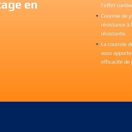
çage en
l'effet conti
Courroie de 
résistance à l
résistante.
La courroie 
vous apporte
efficacité de