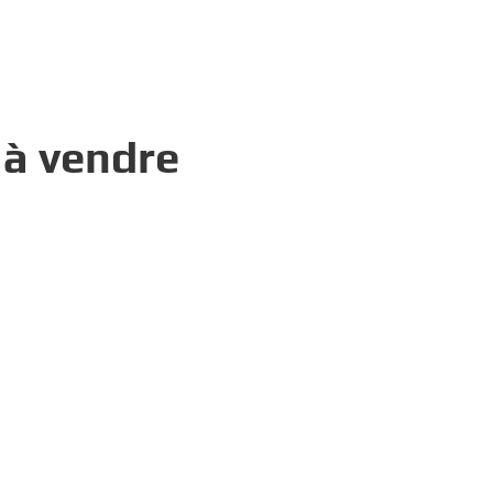
português
العربية
tiếng việt
 à vendre
Polska