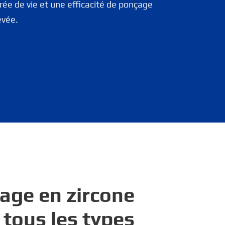
rée de vie et une efficacité de ponçage
evée.
age en zircone
 tous les types