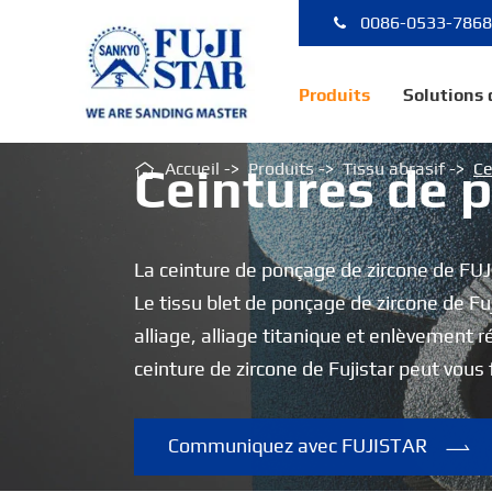
0086-0533-786
Produits
Solutions

Accueil
Produits
Tissu abrasif
Ce
Ceintures de 
La ceinture de ponçage de zircone de FUJ
Le tissu blet de ponçage de zircone de Fuj
alliage, alliage titanique et enlèvement
ceinture de zircone de Fujistar peut vous 
Communiquez avec FUJISTAR
