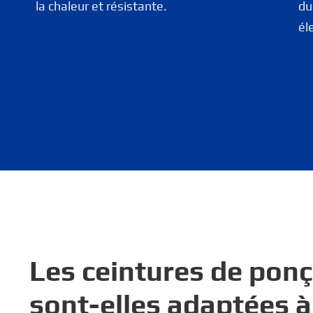
la chaleur et résistante.
du
él
Les ceintures de ponç
sont-elles adaptées à