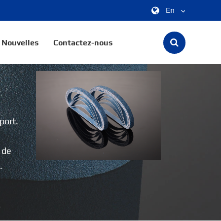
En
中文
Nouvelles
Contactez-nous
English
한국어
français
port.
Deutsch
Español
 de
.
italiano
русский