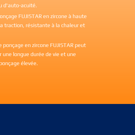
nu d'auto-acuité.
ponçage FUJISTAR en zircone à haute
a traction, résistante à la chaleur et
de ponçage en zircone FUJISTAR peut
r une longue durée de vie et une
 ponçage élevée.