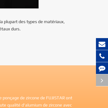
la plupart des types de matériaux,
métaux durs.
de ponçage de zircone de FUJISTAR ont
aute qualité d'alumium de zircone avec