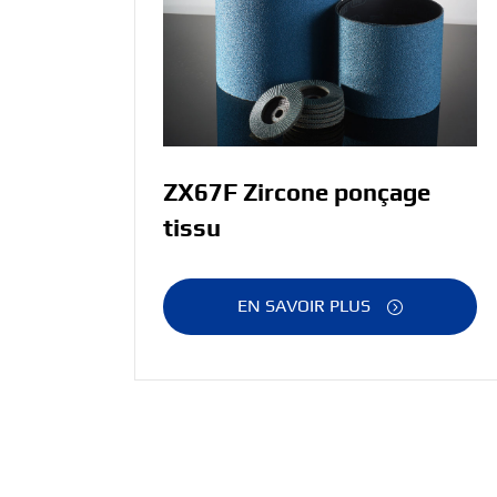
ZX67F Zircone ponçage
tissu
EN SAVOIR PLUS
