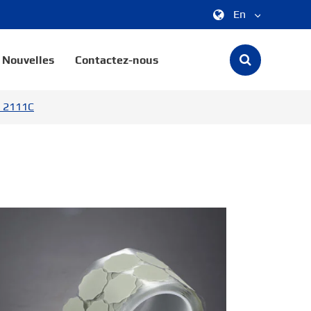
En
中文
Nouvelles
Contactez-nous
English
e 2111C
한국어
français
Deutsch
Español
italiano
русский