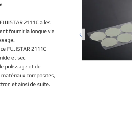
C
 FUJISTAR 2111C a les
ent fournir la longue vie

issage.
face FUJISTAR 2111C
mide et sec,
de polissage et de
, matériaux composites,
tron et ainsi de suite.