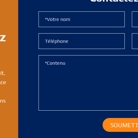
ez
it,
nce
ans