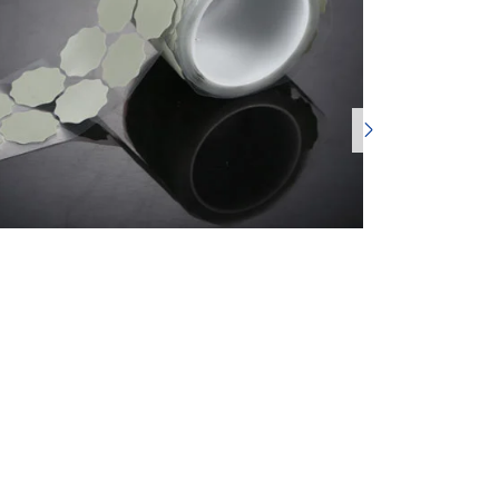
português
العربية
tiếng việt

Polska