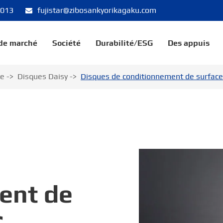
8013
fujistar@zibosankyorikagaku.com
 de marché
Société
Durabilité/ESG
Des appuis
ge
Disques Daisy
Disques de conditionnement de surfac
ent de