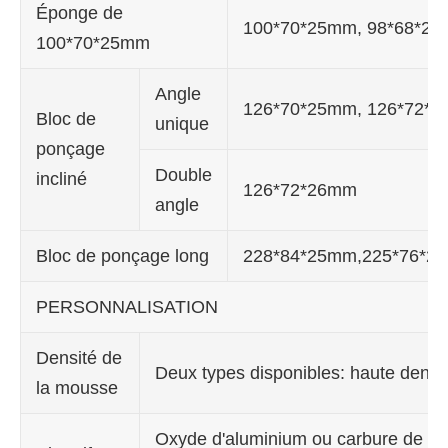
Éponge de
100*70*25mm, 98*68*2
100*70*25mm
Angle
126*70*25mm, 126*72*
Bloc de
unique
ponçage
Double
incliné
126*72*26mm
angle
Bloc de ponçage long
228*84*25mm,225*76*2
PERSONNALISATION
Densité de
Deux types disponibles: haute densi
la mousse
Oxyde d'aluminium ou carbure de sili