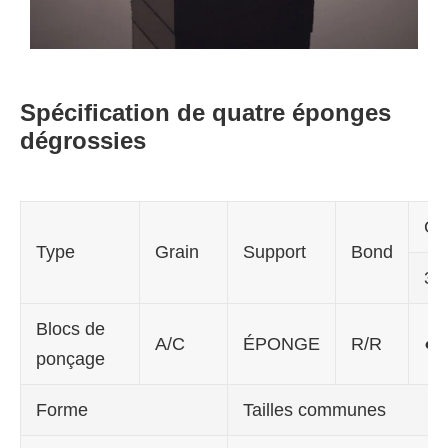
Spécification de quatre éponges
dégrossies
Gri
Type
Grain
Support
Bond
36
Blocs de
A/C
ÉPONGE
R/R
●
ponçage
Forme
Tailles communes