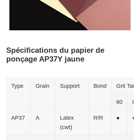
Spécifications du papier de
ponçage AP37Y jaune
Type
Grain
Support
Bond
Grit Taille
60
80
AP37
A
Latex
R/R
●
●
(cwt)