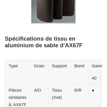
Spécifications de tissu en
aluminium de sable d'AX67F
Type
Grain
Support
Bond
Gamme 
40
6
Pièces
AlO
Tissu
R/R
●
●
similaires
(Xwt)
à: AX67F