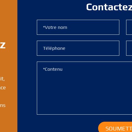
Contacte
ez
it,
nce
ans