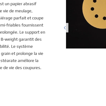
t un papier abrasif
ue vie de meulage,
iérage parfait et coupe
emi-friables fournissent

 prolongée. Le support en
 B-weight garantit des
bilité. Le système
grain et prolonge la vie
stéarate améliore la
ée de vie des coupures.