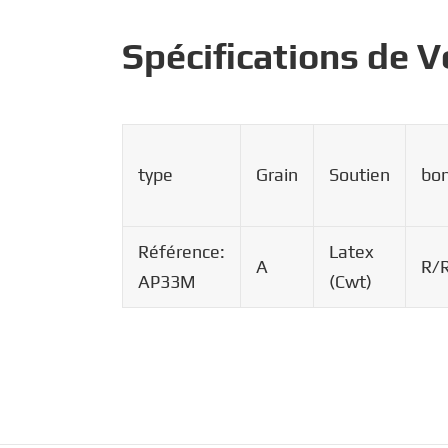
Spécifications de 
type
Grain
Soutien
bo
Référence:
Latex
A
R/
AP33M
(Cwt)