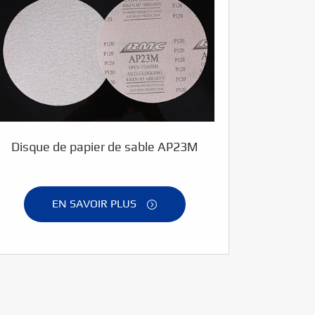
Disque de papier de sable AP23M
EN SAVOIR PLUS
