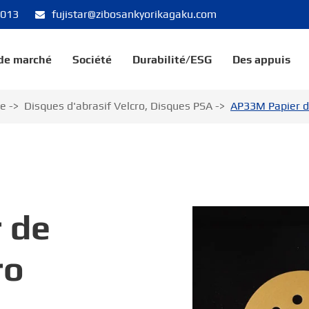
8013
fujistar@zibosankyorikagaku.com
 de marché
Société
Durabilité/ESG
Des appuis
ge
Disques d'abrasif Velcro, Disques PSA
AP33M Papier d
 de
ro