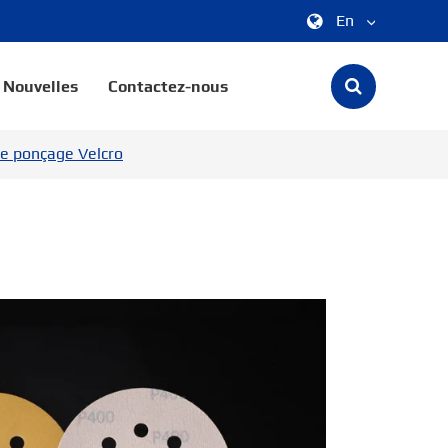
En
中文
Nouvelles
Contactez-nous
English
e ponçage Velcro
한국어
français
Deutsch
Español
italiano
русский