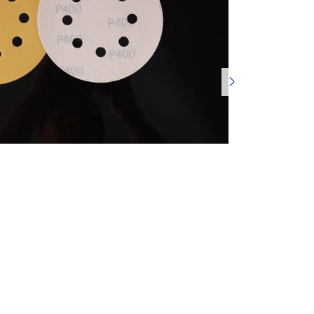
português
العربية
tiếng việt

Polska