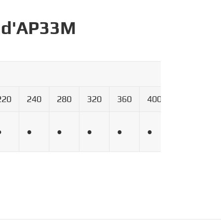
e d'AP33M
220
240
280
320
360
400
600
80
●
●
●
●
●
●
●
●