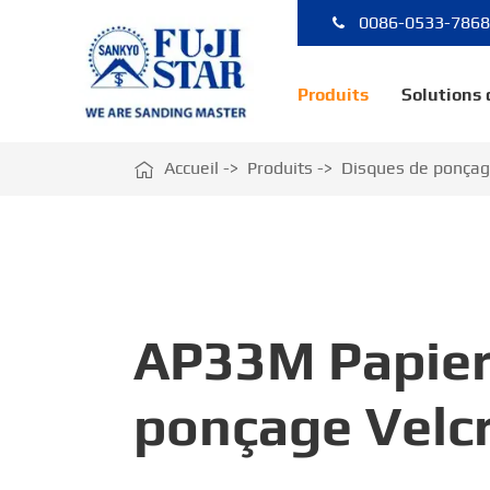
0086-0533-786
Produits
Solutions

Accueil
Produits
Disques de ponça
AP33M Papier
ponçage Velc