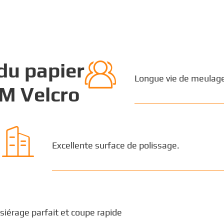

du papier
Longue vie de meulag
M Velcro

Excellente surface de polissage.
iérage parfait et coupe rapide