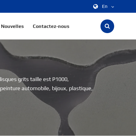
En
中文
Nouvelles
Contactez-nous
English
한국어
français
Deutsch
sques grits taille est P1000,
einture automobile, bijoux, plastique,
Español
italiano
русский