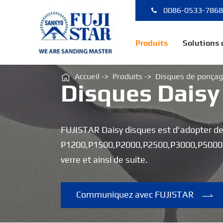
0086-0533-786
Produits
Solutions

Accueil
Produits
Disques de ponça
Disques Daisy
FUJISTAR Daisy disques est d'adopter des 
P1200,P1500,P2000,P2500,P3000,P5000. FU
verre et ainsi de suite.
Communiquez avec FUJISTAR
