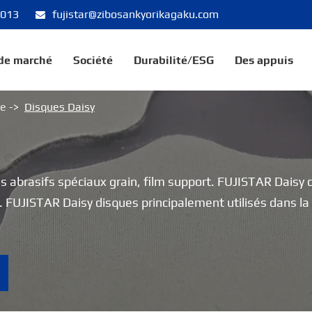
8013
fujistar@zibosankyorikagaku.com
 de marché
Société
Durabilité/ESG
Des appuis
ge
Disques Daisy
abrasifs spéciaux grain, film support. FUJISTAR Daisy di
JISTAR Daisy disques principalement utilisés dans la p