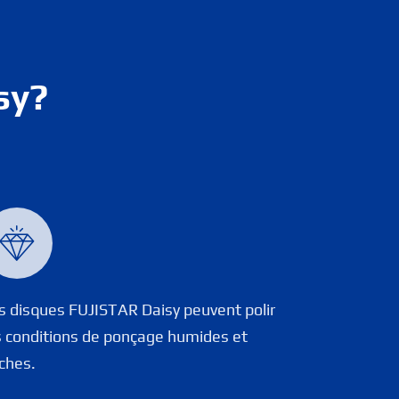
sy?

s disques FUJISTAR Daisy peuvent polir
s conditions de ponçage humides et
ches.