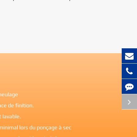
meulage
ce de finition.
 lavable.
inimal lors du ponçage à sec