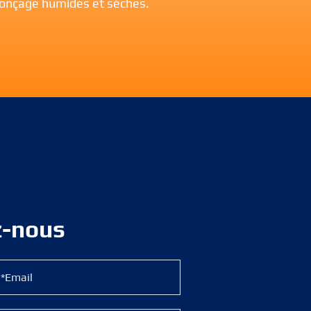
ponçage humides et sèches.
z-nous