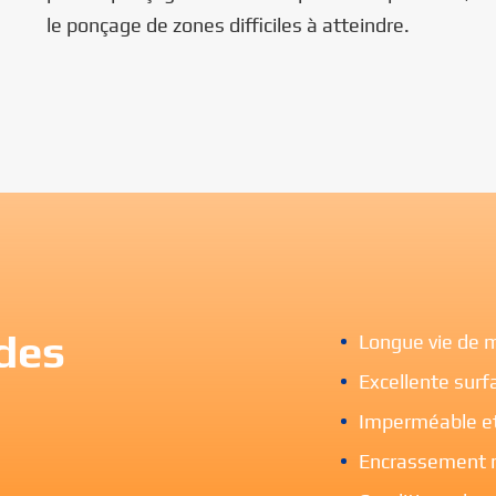
le ponçage de zones difficiles à atteindre.
 des
Longue vie de 
Excellente surfa
Imperméable et
Encrassement m