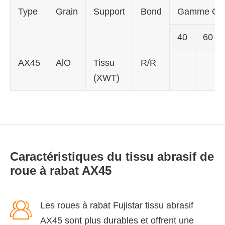
Type
Grain
Support
Bond
Gamme Gri
40
60
AX45
AlO
Tissu
R/R
(XWT)
Caractéristiques du tissu abrasif de
roue à rabat AX45

Les roues à rabat Fujistar tissu abrasif
AX45 sont plus durables et offrent une