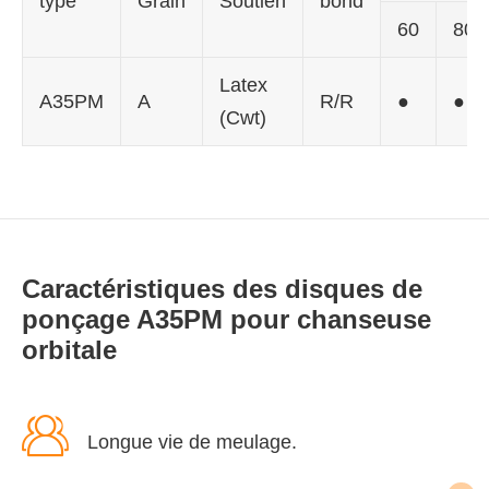
type
Grain
Soutien
bond
60
80
Latex
A35PM
A
R/R
●
●
(Cwt)
Caractéristiques des disques de
ponçage A35PM pour chanseuse
orbitale

Longue vie de meulage.