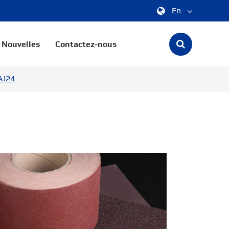
En
中文
Nouvelles
Contactez-nous
English
AJ24
한국어
français
Deutsch
Español
italiano
русский