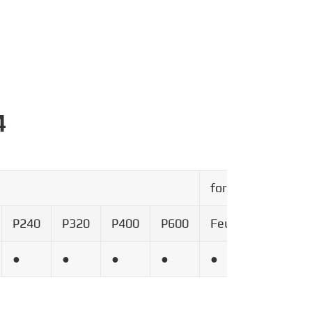
4
form
P240
P320
P400
P600
Feuille
roll
b
●
●
●
●
●
●