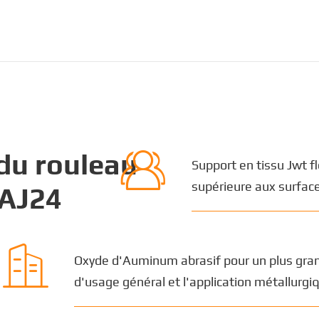

 du rouleau
Support en tissu Jwt f
supérieure aux surfac
 AJ24

Oxyde d'Auminum abrasif pour un plus gran
d'usage général et l'application métallurgi