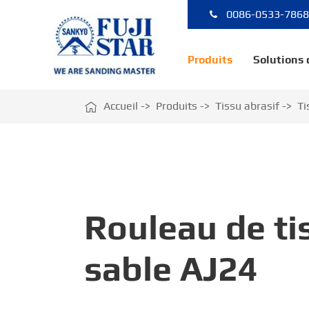
0086-0533-786
Produits
Solutions

Accueil
Produits
Tissu abrasif
Ti
Rouleau de ti
sable AJ24