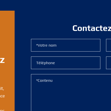
Contacte
ez
it,
nce
ans