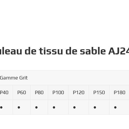
uleau de tissu de sable AJ2
Gamme Grit
P40
P60
P80
P100
P120
P150
P180
●
●
●
●
●
●
●