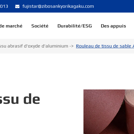
8013
fujistar@zibosankyorikagaku.com
 de marché
Société
Durabilité/ESG
Des appuis
ssu abrasif d'oxyde d'aluminium
Rouleau de tissu de sable 
ssu de