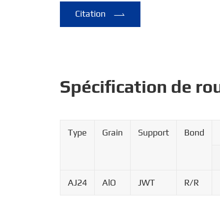
Citation

Spécification de ro
Type
Grain
Support
Bond
AJ24
AlO
JWT
R/R